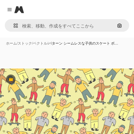
Magnific
Close menu
画像で
ホーム
/
ストック
/
ベクトル
/
パターン シームレスな子供のスケート ボ…
Premium