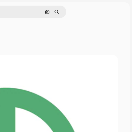
画像で検索
検索