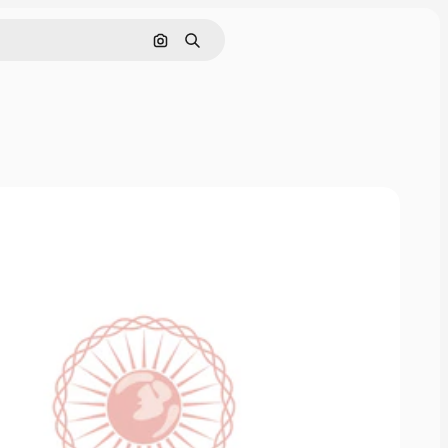
画像で検索
検索