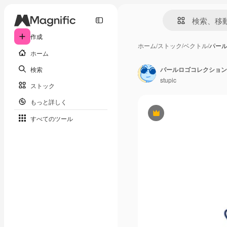
作成
ホーム
/
ストック
/
ベクトル
/
パー
ホーム
検索
パールロゴコレクション
stupic
ストック
もっと詳しく
Premium
すべてのツール