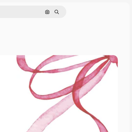
画像で検索
検索