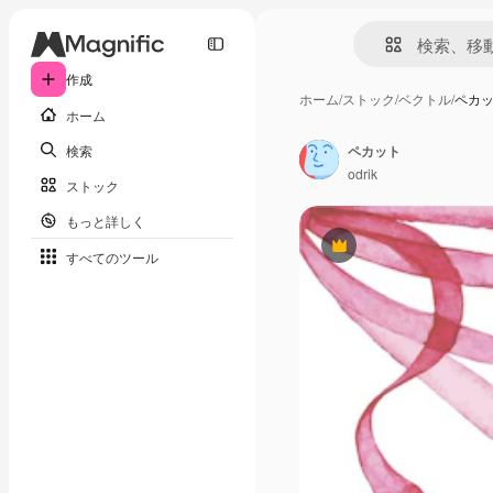
作成
ホーム
/
ストック
/
ベクトル
/
ペカ
ホーム
検索
ペカット
odrik
ストック
もっと詳しく
Premium
すべてのツール