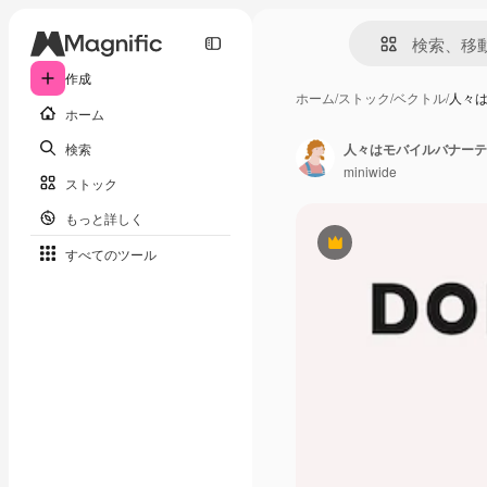
作成
ホーム
/
ストック
/
ベクトル
/
人々
ホーム
検索
人々はモバイルバナーテ
miniwide
ストック
もっと詳しく
Premium
すべてのツール