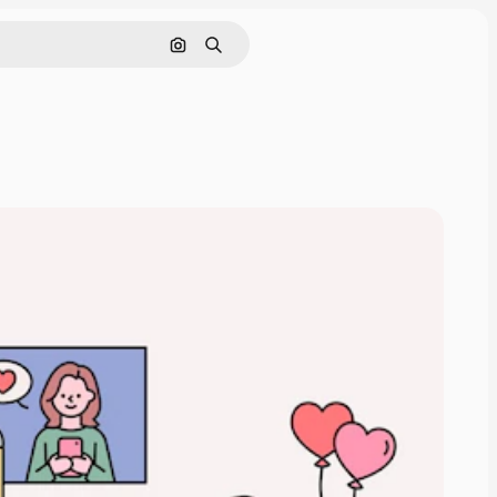
画像で検索
検索