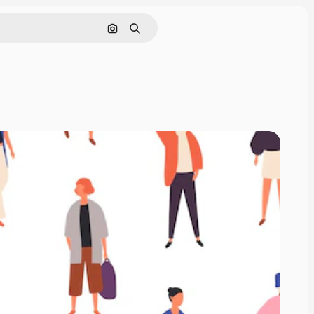
画像で検索
検索