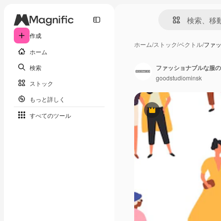
作成
ホーム
/
ストック
/
ベクトル
/
ファ
ホーム
検索
ファッショナブルな服の
goodstudiominsk
ストック
もっと詳しく
Premium
すべてのツール