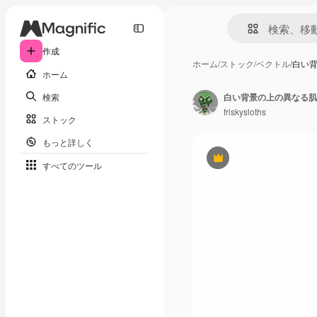
作成
ホーム
/
ストック
/
ベクトル
/
白い
ホーム
検索
白い背景の上の異なる肌
friskysloths
ストック
もっと詳しく
Premium
すべてのツール