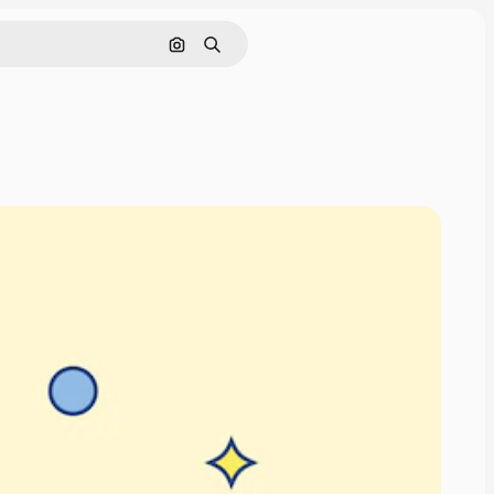
画像で検索
検索