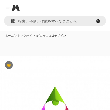
Magnific
Close menu
画像で
ホーム
/
ストック
/
ベクトル
/
人々のロゴデザイン
Premium