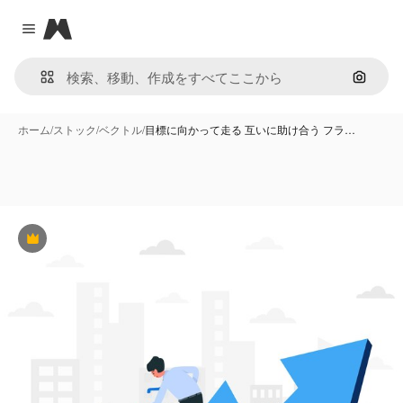
Magnific
Close menu
画像で
ホーム
/
ストック
/
ベクトル
/
目標に向かって走る 互いに助け合う フラ…
Premium