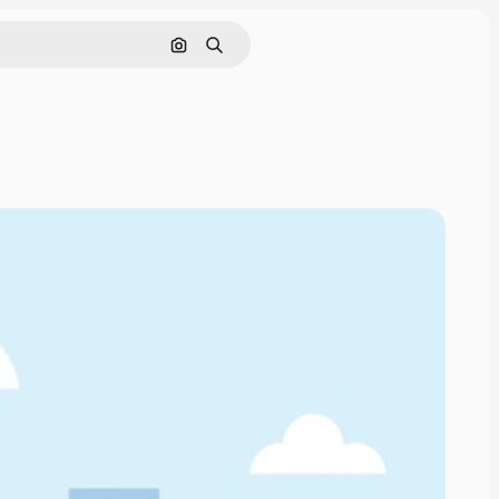
画像で検索
検索