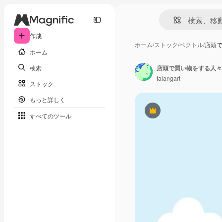
作成
ホーム
/
ストック
/
ベクトル
/
店頭
ホーム
検索
店頭で買い物をする人々
talangart
ストック
もっと詳しく
Premium
すべてのツール