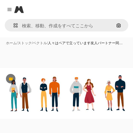
Magnific
Close menu
画像で
ホーム
/
ストック
/
ベクトル
/
人々はペアで立っています友人パートナー同…
Premium