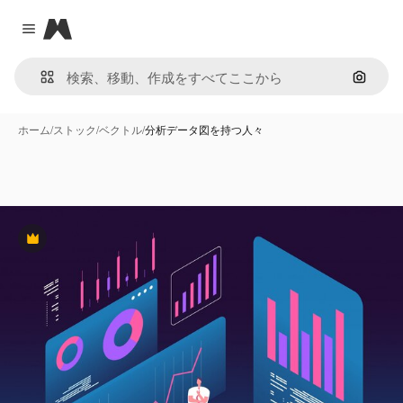
Magnific
Close menu
画像で
ホーム
/
ストック
/
ベクトル
/
分析データ図を持つ人々
Premium