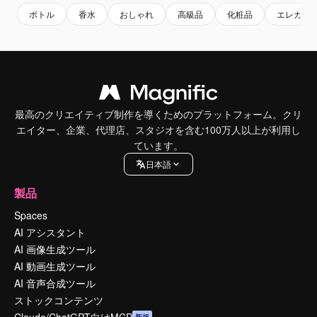
ボトル
香水
おしゃれ
高級品
化粧品
エレガン
最高のクリエイティブ制作を導くためのプラットフォーム。クリ
エイター、企業、代理店、スタジオを含む100万人以上が利用し
ています。
日本語
製品
Spaces
AI アシスタント
AI 画像生成ツール
AI 動画生成ツール
AI 音声合成ツール
ストックコンテンツ
Claude/ChatGPT向けMCP
新規