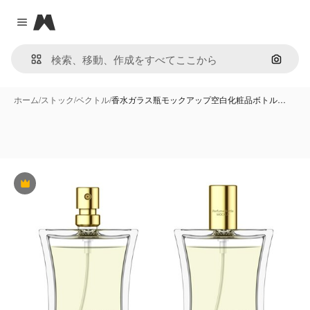
Magnific
Close menu
画像で
ホーム
/
ストック
/
ベクトル
/
香水ガラス瓶モックアップ空白化粧品ボトル…
Premium