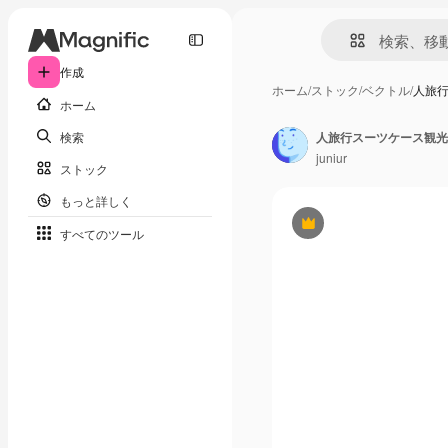
作成
ホーム
/
ストック
/
ベクトル
/
人旅行
ホーム
検索
人旅行スーツケース観光
juniur
ストック
もっと詳しく
Premium
すべてのツール