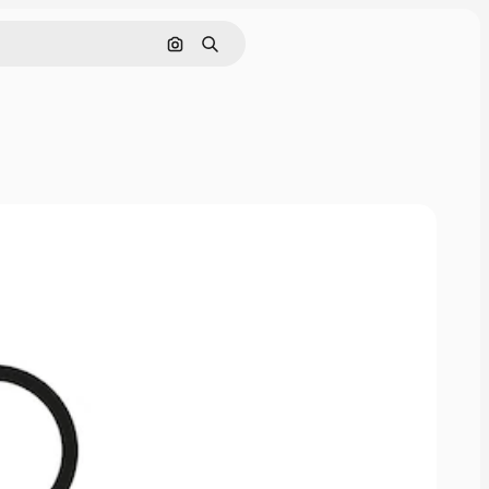
画像で検索
検索