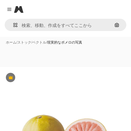
Magnific
Close menu
画像で
ホーム
/
ストック
/
ベクトル
/
現実的なポメロの写真
Premium