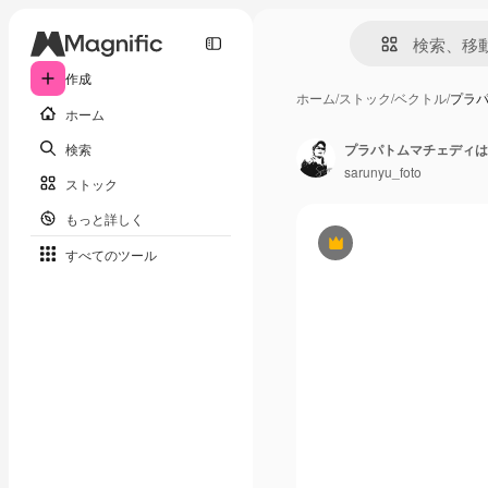
作成
ホーム
/
ストック
/
ベクトル
/
プラ
ホーム
検索
プラパトムマチェディは
sarunyu_foto
ストック
もっと詳しく
Premium
すべてのツール