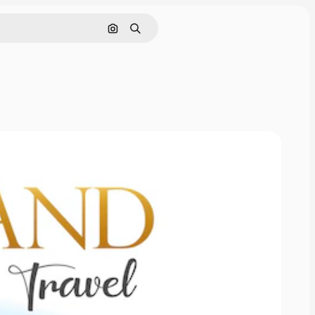
画像で検索
検索