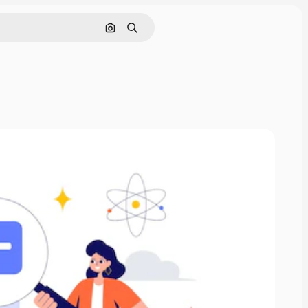
画像で検索
検索