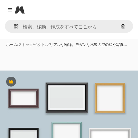
Magnific
Close menu
画像で
ホーム
/
ストック
/
ベクトル
/
リアルな額縁。モダンな木製の空の絵や写真…
Premium