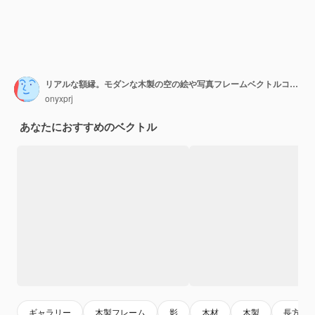
リアルな額縁。モダンな木製の空の絵や写真フレームベクトルコレクション
onyxprj
あなたにおすすめのベクトル
ギャラリー
木製フレーム
影
木材
木製
長方形