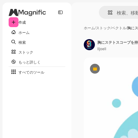
作成
ホーム
/
ストック
/
ベクトル
/
胸に
ホーム
検索
胸にステトスコープを持
lljoell
ストック
もっと詳しく
Premium
すべてのツール