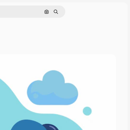
画像で検索
検索