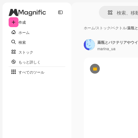
作成
ホーム
/
ストック
/
ベクトル
/
薬瓶
ホーム
検索
薬瓶とバクテリアやウイ
marina_ua
ストック
もっと詳しく
Premium
すべてのツール