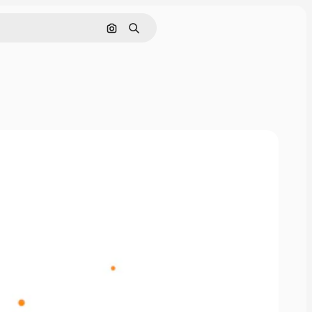
画像で検索
検索