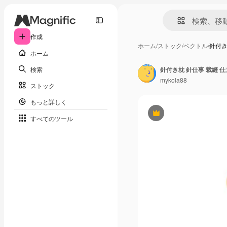
作成
ホーム
/
ストック
/
ベクトル
/
針付き
ホーム
検索
針付き枕 針仕事 裁縫 
mykola88
ストック
もっと詳しく
Premium
すべてのツール