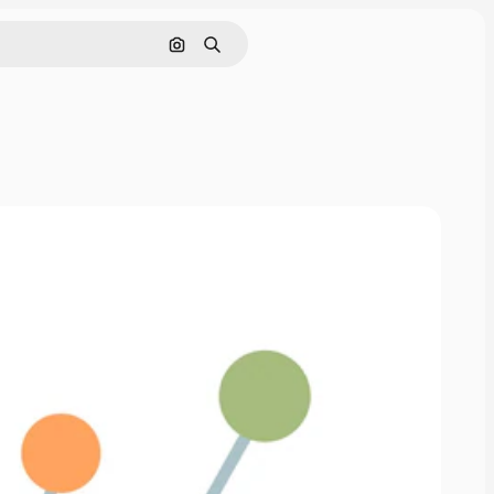
画像で検索
検索