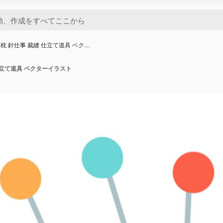
枕 針仕事 裁縫 仕立て道具 ベク…
仕立て道具 ベクターイラスト