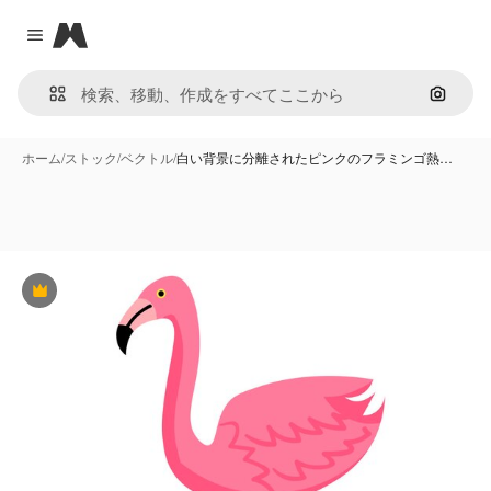
Magnific
Close menu
画像で
ホーム
/
ストック
/
ベクトル
/
白い背景に分離されたピンクのフラミンゴ熱…
Premium