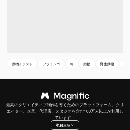
動物イラスト
フラミンゴ
鳥
動物
野生動物
か
最高のクリエイティブ制作を導くためのプラットフォーム。クリ
エイター、企業、代理店、スタジオを含む100万人以上が利用し
ています。
日本語