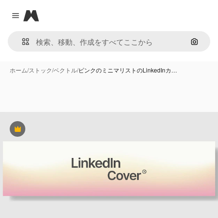
Magnific
Close menu
画像で
ホーム
/
ストック
/
ベクトル
/
ピンクのミニマリストのLinkedInカ…
Premium