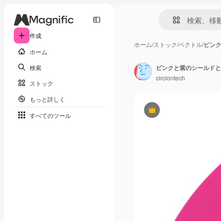
作成
ホーム
/
ストック
/
ベクトル
/
ピン
ホーム
検索
ピンクと紫のシールドと
circlontech
ストック
もっと詳しく
Premium
すべてのツール