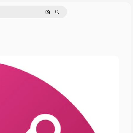
画像で検索
検索