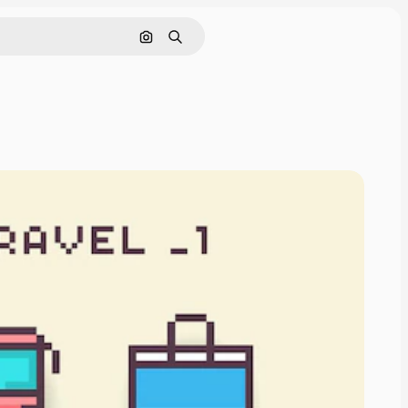
画像で検索
検索