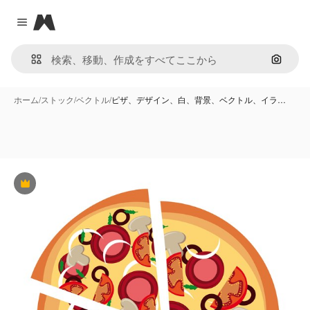
Magnific
Close menu
画像で
ホーム
/
ストック
/
ベクトル
/
ピザ、デザイン、白、背景、ベクトル、イラ…
Premium