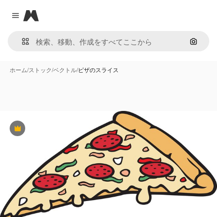
Magnific
Close menu
画像で
ホーム
/
ストック
/
ベクトル
/
ピザのスライス
Premium