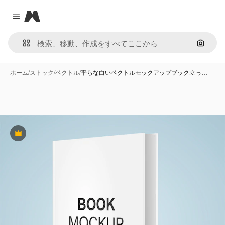
Magnific
Close menu
画像で
ホーム
/
ストック
/
ベクトル
/
平らな白いベクトルモックアップブック立っ…
Premium