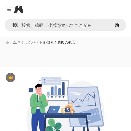
Magnific
Close menu
画像で
ホーム
/
ストック
/
ベクトル
/
計画予算図の概念
Premium