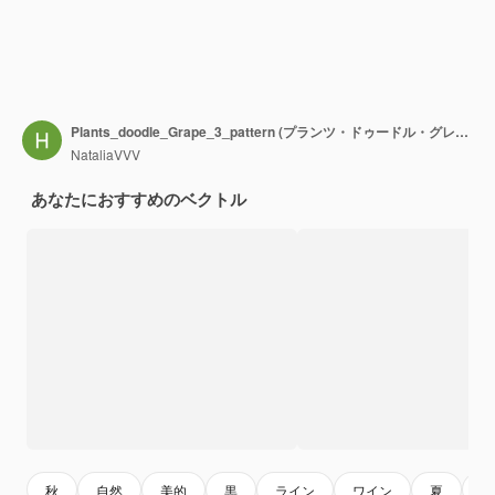
Plants_doodle_Grape_3_pattern (プランツ・ドゥードル・グレープ・3・パターン)
NataliaVVV
あなたにおすすめのベクトル
秋
自然
美的
黒
ライン
ワイン
夏
庭