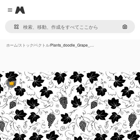
Magnific
Close menu
画像で
ホーム
/
ストック
/
ベクトル
/
Plants_doodle_Grape_…
Premium