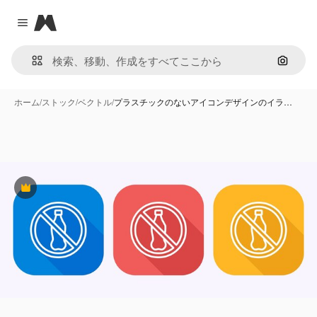
Magnific
Close menu
画像で
ホーム
/
ストック
/
ベクトル
/
プラスチックのないアイコンデザインのイラ…
Premium