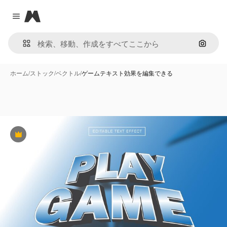
Magnific
Close menu
画像で
ホーム
/
ストック
/
ベクトル
/
ゲームテキスト効果を編集できる
Premium