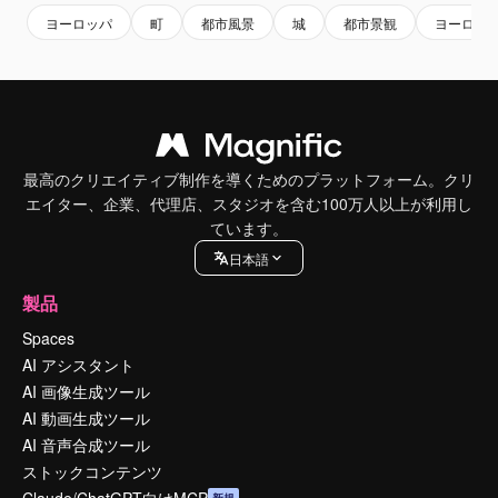
ヨーロッパ
町
都市風景
城
都市景観
ヨーロッ
最高のクリエイティブ制作を導くためのプラットフォーム。クリ
エイター、企業、代理店、スタジオを含む100万人以上が利用し
ています。
日本語
製品
Spaces
AI アシスタント
AI 画像生成ツール
AI 動画生成ツール
AI 音声合成ツール
ストックコンテンツ