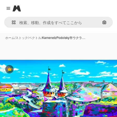
Magnific
Close menu
画像で
ホーム
/
ストック
/
ベクトル
/
KamenetzPodolsky市ウクラ…
Premium