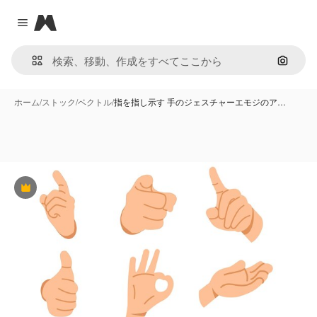
Magnific
Close menu
画像で
ホーム
/
ストック
/
ベクトル
/
指を指し示す 手のジェスチャーエモジのア…
Premium