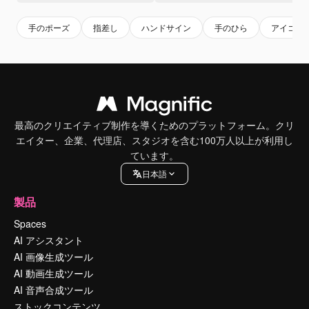
手のポーズ
指差し
ハンドサイン
手のひら
アイコン 
最高のクリエイティブ制作を導くためのプラットフォーム。クリ
エイター、企業、代理店、スタジオを含む100万人以上が利用し
ています。
日本語
製品
Spaces
AI アシスタント
AI 画像生成ツール
AI 動画生成ツール
AI 音声合成ツール
ストックコンテンツ