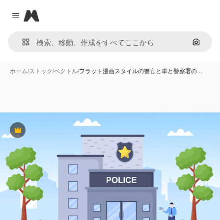
Magnific
Close menu
画像で
ホーム
/
ストック
/
ベクトル
/
フラット漫画スタイルの警官と車と警察署の…
Premium