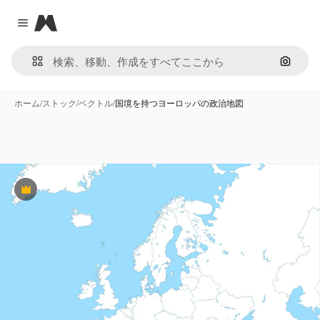
Magnific
Close menu
画像で
ホーム
/
ストック
/
ベクトル
/
国境を持つヨーロッパの政治地図
Premium