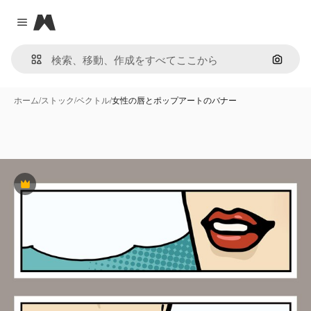
Magnific
Close menu
画像で
ホーム
/
ストック
/
ベクトル
/
女性の唇とポップアートのバナー
Premium