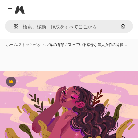
Magnific
Close menu
画像で
ホーム
/
ストック
/
ベクトル
/
葉の背景に立っている幸せな黒人女性の肖像…
Premium