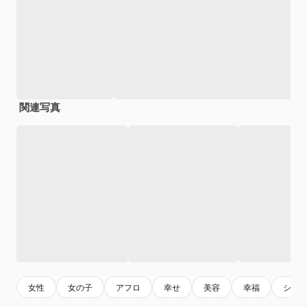
関連写真
女性
女の子
アフロ
幸せ
美容
幸福
シルエ