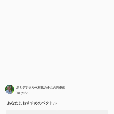
馬とデジタル水彩風の少女の肖像画
YuliyaArt
あなたにおすすめのベクトル