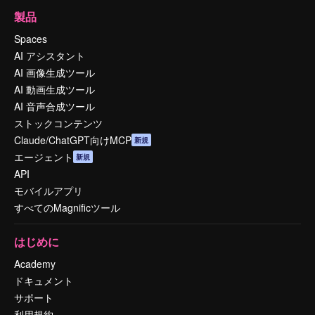
製品
Spaces
AI アシスタント
AI 画像生成ツール
AI 動画生成ツール
AI 音声合成ツール
ストックコンテンツ
Claude/ChatGPT向けMCP
新規
エージェント
新規
API
モバイルアプリ
すべてのMagnificツール
はじめに
Academy
ドキュメント
サポート
利用規約