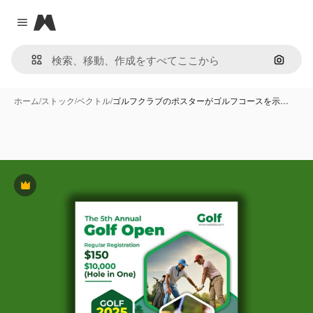
Magnific
Close menu
画像で
ホーム
/
ストック
/
ベクトル
/
ゴルフクラブのポスターがゴルフコースを示…
Premium