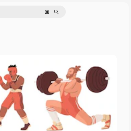
画像で検索
検索