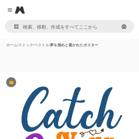
Magnific
Close menu
画像で
ホーム
/
ストック
/
ベクトル
/
夢を掴めと書かれたポスター
Premium