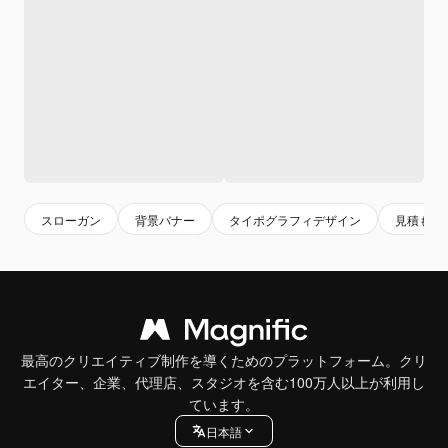
スローガン
背景バナー
タイポグラフィデザイン
見積もり
最高のクリエイティブ制作を導くためのプラットフォーム。クリ
エイター、企業、代理店、スタジオを含む100万人以上が利用し
ています。
日本語