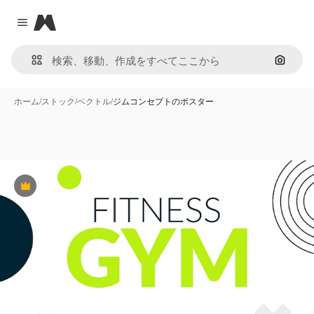
Magnific
Close menu
画像で
ホーム
/
ストック
/
ベクトル
/
ジムコンセプトのポスター
Premium