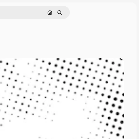
画像で検索
検索