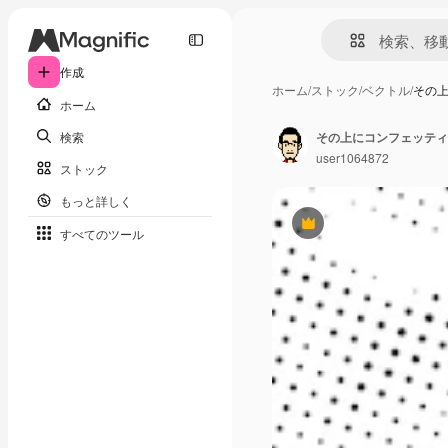
作成
ホーム
/
ストック
/
ベクトル
/
その
ホーム
検索
その上にコンフェッティ
user1064872
ストック
もっと詳しく
Premium
すべてのツール