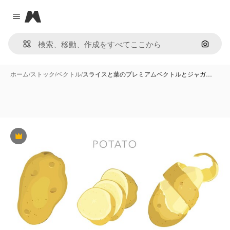
Magnific
Close menu
画像で
ホーム
/
ストック
/
ベクトル
/
スライスと葉のプレミアムベクトルとジャガ…
Premium