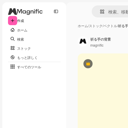
作成
ホーム
/
ストック
/
ベクトル
/
祈る
ホーム
検索
祈る手の背景
magnific
ストック
もっと詳しく
Premium
すべてのツール