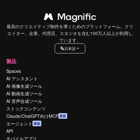
最高のクリエイティブ制作を導くためのプラットフォーム。クリ
エイター、企業、代理店、スタジオを含む100万人以上が利用し
ています。
日本語
製品
Spaces
AI アシスタント
AI 画像生成ツール
AI 動画生成ツール
AI 音声合成ツール
ストックコンテンツ
Claude/ChatGPT向けMCP
新規
エージェント
新規
API
モバイルアプリ