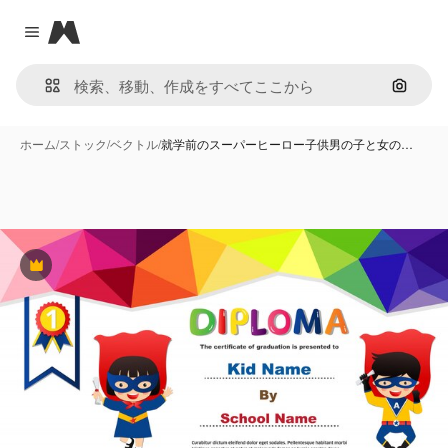
Magnific
Close menu
画像で
ホーム
/
ストック
/
ベクトル
/
就学前のスーパーヒーロー子供男の子と女の…
Premium