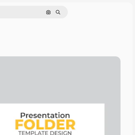
画像で検索
検索