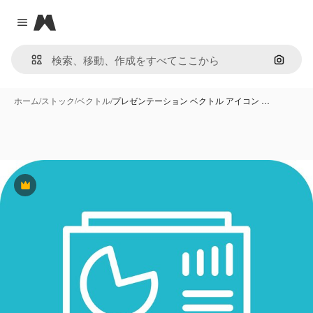
Magnific
Close menu
画像で
ホーム
/
ストック
/
ベクトル
/
プレゼンテーション ベクトル アイコン …
Premium